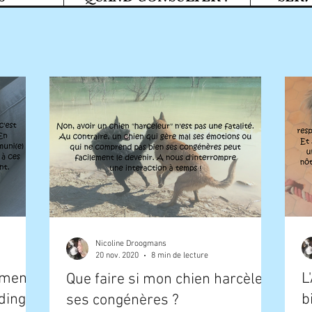
Nicoline Droogmans
20 nov. 2020
8 min de lecture
ements
L
Que faire si mon chien harcèle
dingue
b
ses congénères ?