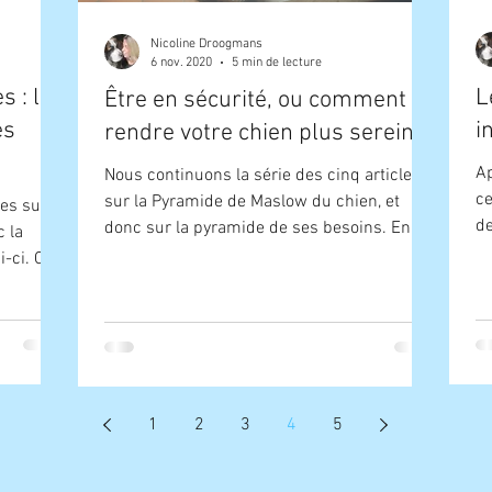
Nicoline Droogmans
6 nov. 2020
5 min de lecture
s : les
L
Être en sécurité, ou comment
es
i
rendre votre chien plus serein.
Ap
Nous continuons la série des cinq articles
ce
sur la Pyramide de Maslow du chien, et
es sur la
de
donc sur la pyramide de ses besoins. En
 la
le
l'occurrence,...
-ci. Cet
1
2
3
4
5