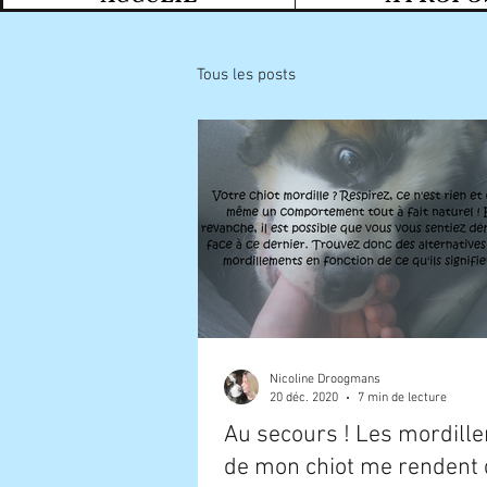
Tous les posts
Nicoline Droogmans
20 déc. 2020
7 min de lecture
Au secours ! Les mordill
de mon chiot me rendent 