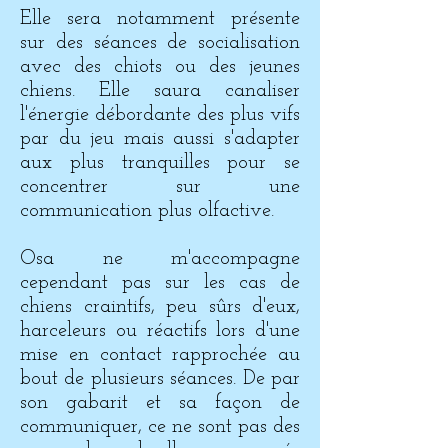
Elle sera notamment présente
sur des séances de socialisation
avec des chiots ou des jeunes
chiens. Elle saura canaliser
l'énergie débordante des plus vifs
par du jeu mais aussi s'adapter
aux plus tranquilles pour se
concentrer sur une
communication plus olfactive.
Osa ne m'accompagne
cependant pas sur les cas de
chiens craintifs, peu sûrs d'eux,
harceleurs ou réactifs lors d'une
mise en contact rapprochée au
bout de plusieurs séances. De par
son gabarit et sa façon de
communiquer, ce ne sont pas des