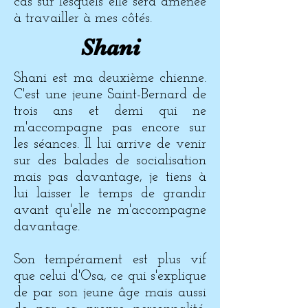
cas sur lesquels elle sera amenée
à travailler à mes côtés.
Shani
Shani est ma deuxième chienne.
C'est une jeune Saint-Bernard de
trois ans et demi qui ne
m'accompagne pas encore sur
les séances. Il lui arrive de venir
sur des balades de socialisation
mais pas davantage, je tiens à
lui laisser le temps de grandir
avant qu'elle ne m'accompagne
davantage.
Son tempérament est plus vif
que celui d'Osa, ce qui s'explique
de par son jeune âge mais aussi