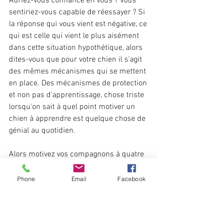
Auriez-vous confiance en vous ? Vous 
sentiriez-vous capable de réessayer ? Si 
la réponse qui vous vient est négative, ce 
qui est celle qui vient le plus aisément 
dans cette situation hypothétique, alors 
dites-vous que pour votre chien il s'agit 
des mêmes mécanismes qui se mettent 
en place. Des mécanismes de protection 
et non pas d'apprentissage, chose triste 
lorsqu'on sait à quel point motiver un 
chien à apprendre est quelque chose de 
génial au quotidien.
Alors motivez vos compagnons à quatre 
pattes, permettez-leur d'apprendre 
sereinement. Vous voyez certains 
Phone
Email
Facebook
moments comme des échecs ? Alors 
baissez vos critères, permettez à votre 
chien de proposer de nouveaux 