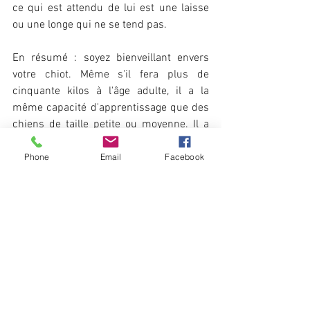
ce qui est attendu de lui est une laisse 
ou une longe qui ne se tend pas.
En résumé : soyez bienveillant envers 
votre chiot. Même s'il fera plus de 
cinquante kilos à l'âge adulte, il a la 
même capacité d'apprentissage que des 
chiens de taille petite ou moyenne. Il a 
également les mêmes émotions 
négatives lorsqu'il se retrouve à être 
Phone
Email
Facebook
secoué par la peau du cou, à être 
étranglé par un collier ou quand l'humain 
s'énerve sur lui. La taille ne devrait pas 
jouer sur la façon d'éduquer un chien car 
peu importe cette dernière, l'individu 
derrière ce gabarit est en capacité de 
faire des apprentissages pour peu qu'on 
soit cohérent vis-à-vis de lui.